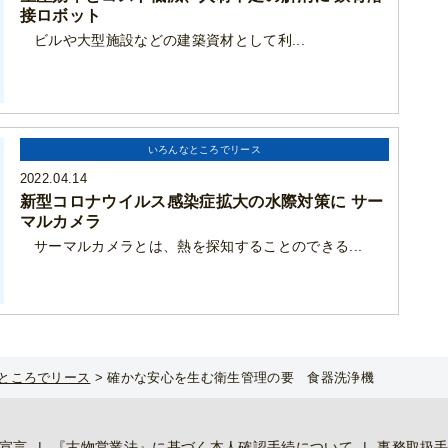
接ロボット
ビルや大型施設などの建築資材として利...
いろんなところでリース
2022.04.14
新型コロナウイルス感染症拡大の水際対策に サー
マルカメラ
サーマルカメラとは、熱を探知することのできる...
ところでリース
>
確かな安心を生む衛生管理の要 食器洗浄機
宣言
『古物営業法』に基づく本人確認手続について
事務取扱